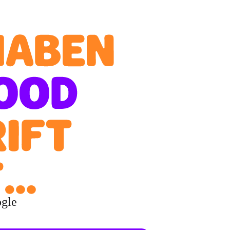
ogle
.